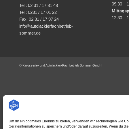
09.30 – 
Tel.: 02 31 / 17 81 48
Mittags
Tel.: 0231 / 17 01 22
12.30 – 
Fax: 02 31 / 17 97 24
info@autolackierfachbetrieb-
sommer.de
© Karosserie- und Autolackier-Fachbetrieb Sommer GmbH
Um dir ein optimales Erlebnis zu bieten, verwenden wir Technologien wie C
Geräteinformationen zu speichern und/oder darauf zuzugreifen. Wenn du di