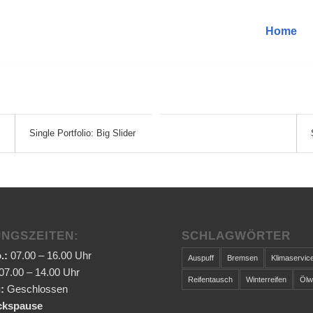
Home
Single Portfolio: Big Slider
NGSZEITEN:
SCHLAGWÖRTER
.:
07.00 – 16.00 Uhr
Auspuff
Bremsen
Klimaservic
07.00 – 14.00 Uhr
Reifentausch
Winterreifen
Ölw
g:
Geschlossen
ckspause