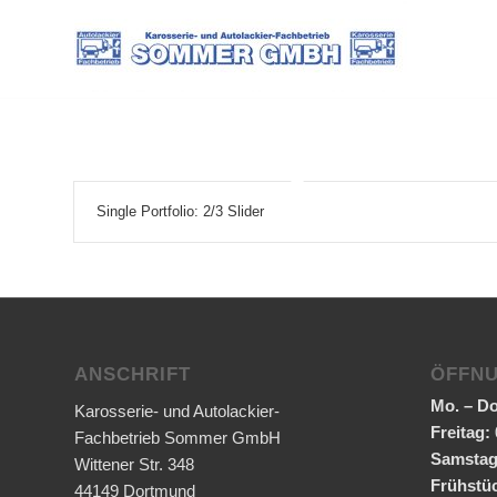
Single Portfolio: 2/3 Slider
ANSCHRIFT
ÖFFNU
Mo. – Do
Karosserie- und Autolackier-
Freitag:
Fachbetrieb Sommer GmbH
Samsta
Wittener Str. 348
Frühstü
44149 Dortmund