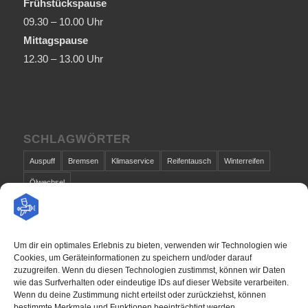
Frühstückspause
09.30 – 10.00 Uhr
Mittagspause
12.30 – 13.00 Uhr
SCHLAGWÖRTER
Auspuff
Bremsen
Klimaservice
Reifentausch
Winterreifen
Ölwechsel
Um dir ein optimales Erlebnis zu bieten, verwenden wir Technologien wie
Cookies, um Geräteinformationen zu speichern und/oder darauf
zuzugreifen. Wenn du diesen Technologien zustimmst, können wir Daten
wie das Surfverhalten oder eindeutige IDs auf dieser Website verarbeiten.
Wenn du deine Zustimmung nicht erteilst oder zurückziehst, können
bestimmte Merkmale und Funktionen beeinträchtigt werden.